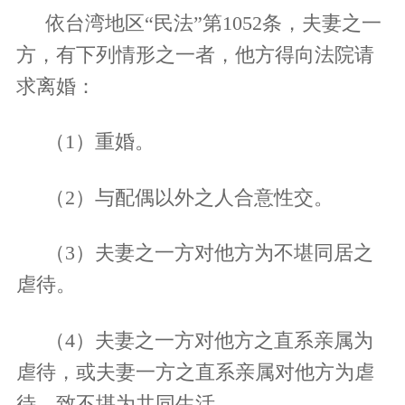
依台湾地区
“民法”第
1052
条，夫妻之一
方，有下列情形之一者，他方得向法院请
求离婚：
（
1
）重婚。
（
2
）与配偶以外之人合意性交。
（
3
）夫妻之一方对他方为不堪同居之
虐待。
（
4
）夫妻之一方对他方之直系亲属为
虐待，或夫妻一方之直系亲属对他方为虐
待，致不堪为共同生活。